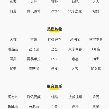
豆瓣
天涯
猫扑
贴吧
人人
煎蛋
腾讯微博
Lofter
汽车之家
站酷
品质购物
天猫
京东
柠檬好券
爱淘宝
苏宁电器
唯品会
亚马逊
当当
京东领券
1号店
国美
网易考拉
1688
惠惠
淘宝
聚美
蘑菇街
卷皮
凡客
聚划算
影音娱乐
爱奇艺
腾讯视频
优酷
搜狐视频
乐视
Bilibili
AcFun
斗鱼
虎牙
熊猫