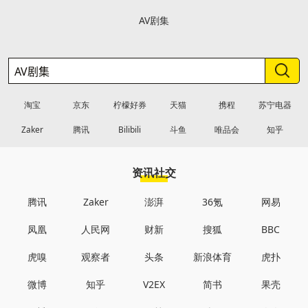
AV剧集
淘宝
京东
柠檬好券
天猫
携程
苏宁电器
Zaker
腾讯
Bilibili
斗鱼
唯品会
知乎
资讯社交
腾讯
Zaker
澎湃
36氪
网易
凤凰
人民网
财新
搜狐
BBC
虎嗅
观察者
头条
新浪体育
虎扑
微博
知乎
V2EX
简书
果壳